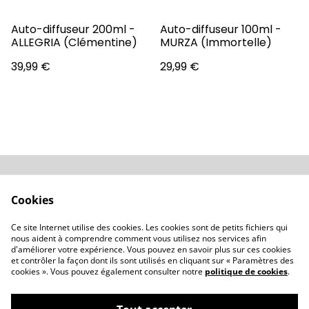
Auto-diffuseur 200ml -
Auto-diffuseur 100ml -
ALLEGRIA (Clémentine)
MURZA (Immortelle)
39,99 €
29,99 €
Conditions
Politique de
Cookies
confidentialité
Politique de cookies
Revendeurs
Ce site Internet utilise des cookies. Les cookies sont de petits fichiers qui
Contactez-nous
nous aident à comprendre comment vous utilisez nos services afin
d'améliorer votre expérience. Vous pouvez en savoir plus sur ces cookies
et contrôler la façon dont ils sont utilisés en cliquant sur « Paramètres des
cookies ». Vous pouvez également consulter notre
politique de cookies
.