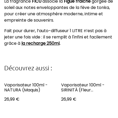
La fragrance
FICU
associe la
Figue fraîche
gorgée de
soleil aux notes enveloppantes de la fève de tonka,
pour créer une atmosphère moderne, intime et
empreinte de souvenirs.
Fait pour durer, l’auto-diffuseur 1 LITRE n’est pas à
jeter une fois vide : il se remplit à l'infini et facilement
grâce à
la r echarg e 250ml
.
Découvrez aussi :
Vaporisateur 100ml -
Vaporisateur 100ml -
NATURA (Maquis)
SIRINITÀ (Fleur
d'Amandier)
26,99 €
26,99 €