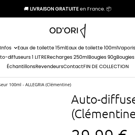
🚚
LIVRAISON GRATUITE
en France. 📦
Infos
Eaux de toilette 15ml
Eaux de toilette 100ml
Vapori
to-diffuseurs 1 LITRE
Recharges 250ml
Bougies 90g
Bougies
Échantillons
Revendeurs
Contact
FIN DE COLLECTION
seur 100ml - ALLEGRIA (Clémentine)
Auto-diffus
(Clémentine