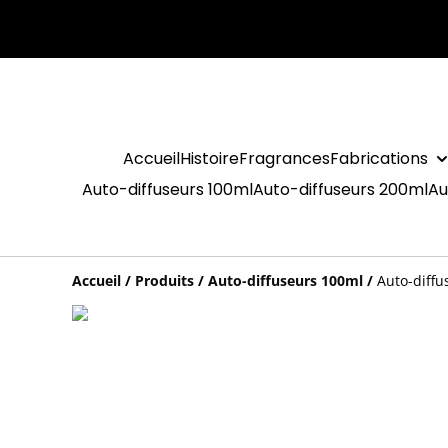
Accueil
Histoire
Fragrances
Fabrications
Auto-diffuseurs 100ml
Auto-diffuseurs 200ml
Au
Accueil
/
Produits
/
Auto-diffuseurs 100ml
/
Auto-diffu