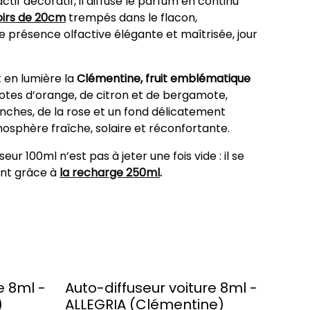
if décoratif, il diffuse le parfum en continu
oirs de 20cm
trempés dans le flacon,
 présence olfactive élégante et maîtrisée, jour
en lumière la
Clémentine, fruit emblématique
notes d’orange, de citron et de bergamote,
anches, de la rose et un fond délicatement
sphère fraîche, solaire et réconfortante.
seur 100ml n’est pas à jeter une fois vide : il se
ment grâce à
la recharge 250ml
.
e 8ml -
Auto-diffuseur voiture 8ml -
)
ALLEGRIA (Clémentine)