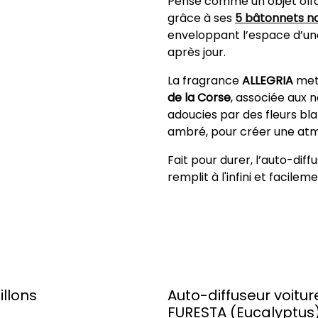
Pensé comme un objet olfact
grâce à ses
5 bâtonnets n
enveloppant l’espace d’une
après jour.
La fragrance
ALLEGRIA
met 
de la Corse
, associée aux 
adoucies par des fleurs bl
ambré, pour créer une atmo
Fait pour durer, l’auto-diffu
remplit à l'infini et facile
illons
Auto-diffuseur voitur
FURESTA (Eucalyptus