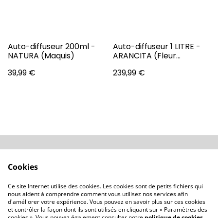
Auto-diffuseur 200ml -
Auto-diffuseur 1 LITRE -
NATURA (Maquis)
ARANCITA (Fleur
d'Oranger)
39,99 €
239,99 €
Conditions
Politique de
Cookies
confidentialité
Politique de cookies
Revendeurs
Ce site Internet utilise des cookies. Les cookies sont de petits fichiers qui
Contactez-nous
nous aident à comprendre comment vous utilisez nos services afin
d'améliorer votre expérience. Vous pouvez en savoir plus sur ces cookies
et contrôler la façon dont ils sont utilisés en cliquant sur « Paramètres des
cookies ». Vous pouvez également consulter notre
politique de cookies
.