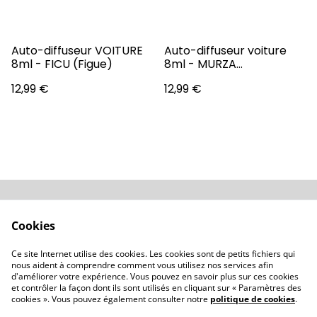
Auto-diffuseur VOITURE
Auto-diffuseur voiture
8ml - FICU (Figue)
8ml - MURZA
(Immortelle)
12,99 €
12,99 €
Conditions
Politique de
Cookies
confidentialité
Politique de cookies
Revendeurs
Ce site Internet utilise des cookies. Les cookies sont de petits fichiers qui
Contactez-nous
nous aident à comprendre comment vous utilisez nos services afin
d'améliorer votre expérience. Vous pouvez en savoir plus sur ces cookies
et contrôler la façon dont ils sont utilisés en cliquant sur « Paramètres des
cookies ». Vous pouvez également consulter notre
politique de cookies
.