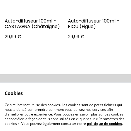
Auto-diffuseur 100ml -
Auto-diffuseur 100ml -
CASTAGNA (Châtaigne)
FICU (Figue)
29,99 €
29,99 €
Conditions
Politique de
Cookies
confidentialité
Politique de cookies
Revendeurs
Ce site Internet utilise des cookies. Les cookies sont de petits fichiers qui
Contactez-nous
nous aident à comprendre comment vous utilisez nos services afin
d'améliorer votre expérience. Vous pouvez en savoir plus sur ces cookies
et contrôler la façon dont ils sont utilisés en cliquant sur « Paramètres des
cookies ». Vous pouvez également consulter notre
politique de cookies
.