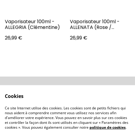
Vaporisateur 100ml -
Vaporisateur 100ml -
ALLEGRIA (Clémentine)
ALLENATA (Rose /
Bergamote)
26,99 €
26,99 €
Conditions
Politique de
Cookies
confidentialité
Politique de cookies
Revendeurs
Ce site Internet utilise des cookies. Les cookies sont de petits fichiers qui
Contactez-nous
nous aident à comprendre comment vous utilisez nos services afin
d'améliorer votre expérience. Vous pouvez en savoir plus sur ces cookies
et contrôler la façon dont ils sont utilisés en cliquant sur « Paramètres des
cookies ». Vous pouvez également consulter notre
politique de cookies
.