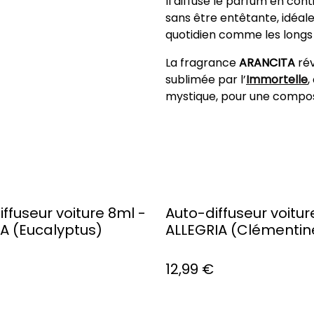
Il diffuse le parfum en con
sans être entêtante, idéa
quotidien comme les longs 
La fragrance
ARANCITA
rév
sublimée par l’
Immortelle
,
mystique, pour une composit
ffuseur voiture 8ml -
Auto-diffuseur voitur
A (Eucalyptus)
ALLEGRIA (Clémentin
12,99 €