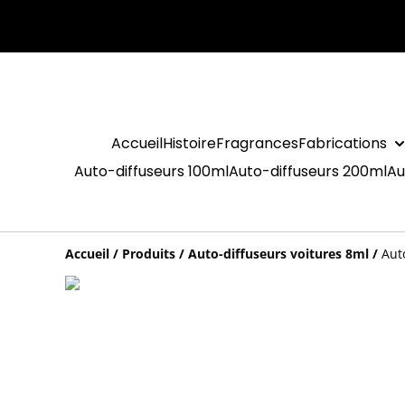
Accueil
Histoire
Fragrances
Fabrications
Auto-diffuseurs 100ml
Auto-diffuseurs 200ml
Au
Accueil
/
Produits
/
Auto-diffuseurs voitures 8ml
/
Aut