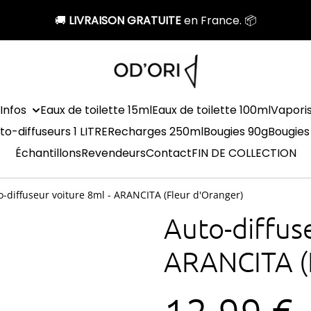
🚚
LIVRAISON GRATUITE
en France. 📦
Infos
Eaux de toilette 15ml
Eaux de toilette 100ml
Vapori
to-diffuseurs 1 LITRE
Recharges 250ml
Bougies 90g
Bougies
Échantillons
Revendeurs
Contact
FIN DE COLLECTION
o-diffuseur voiture 8ml - ARANCITA (Fleur d'Oranger)
Auto-diffuse
ARANCITA (F