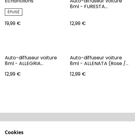
Échantillons
Auto-diffuseur voiture
8ml - FURESTA
(Eucalyptus)
ÉPUISÉ
19,99 €
12,99 €
Auto-diffuseur voiture
Auto-diffuseur voiture
8ml - ALLEGRIA
8ml - ALLENATA (Rose /
(Clémentine)
Bergamote)
12,99 €
12,99 €
Conditions
Politique de
Cookies