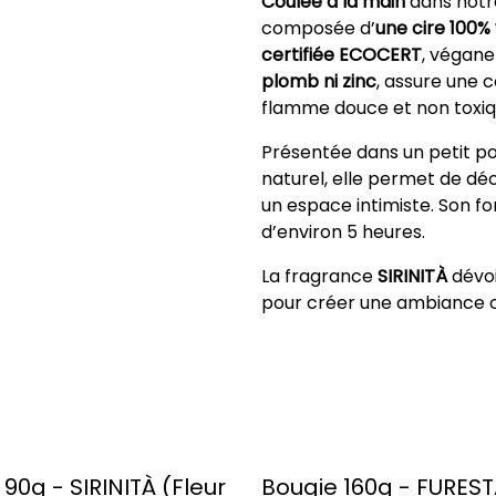
Coulée à la main
dans notre
composée d’
une cire 100%
certifiée ECOCERT
, végane
plomb ni zinc
, assure une 
flamme douce et non toxiq
Présentée dans un petit p
naturel, elle permet de dé
un espace intimiste. Son fo
d’environ 5 heures.
La fragrance
SIRINITÀ
dévoi
pour créer une ambiance ch
%
90g - SIRINITÀ (Fleur
Bougie 160g - FURES