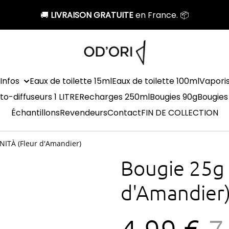
🚚
LIVRAISON GRATUITE
en France. 📦
Infos
Eaux de toilette 15ml
Eaux de toilette 100ml
Vapori
to-diffuseurs 1 LITRE
Recharges 250ml
Bougies 90g
Bougies
Échantillons
Revendeurs
Contact
FIN DE COLLECTION
INITÀ (Fleur d'Amandier)
Bougie 25g -
d'Amandier