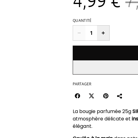
4,99 €
7
QUANTITÉ
PARTAGER
La bougie parfumée 25g
SI
atmosphère délicate et
in
élégant.