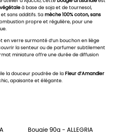
 atelier à Ajaccio, cette
bougie artisanale
est
 végétale
à base de soja et de tournesol,
 et sans additifs. Sa
mèche 100% coton, sans
combustion propre et régulière, pour une
ue.
ot en verre surmonté d’un bouchon en liège
couvrir la senteur ou de parfumer subtilement
rmat miniature offre une durée de diffusion
le la douceur poudrée de la
Fleur d’Amandier
ic, apaisante et élégante.
TA
Bougie 90g - ALLEGRIA