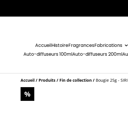
Accueil
Histoire
Fragrances
Fabrications
Auto-diffuseurs 100ml
Auto-diffuseurs 200ml
Au
Accueil
/
Produits
/
Fin de collection
/
Bougie 25g - SIR
%