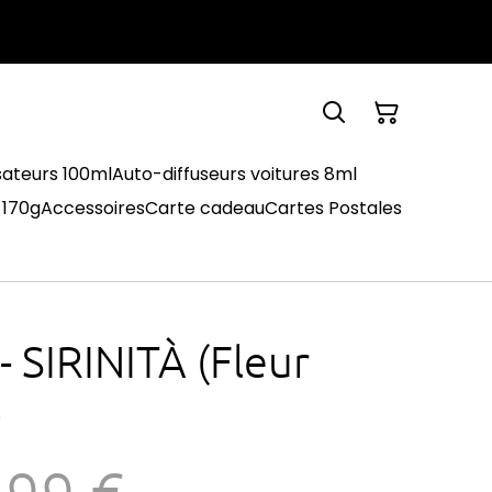
sateurs 100ml
Auto-diffuseurs voitures 8ml
 170g
Accessoires
Carte cadeau
Cartes Postales
 SIRINITÀ (Fleur
)