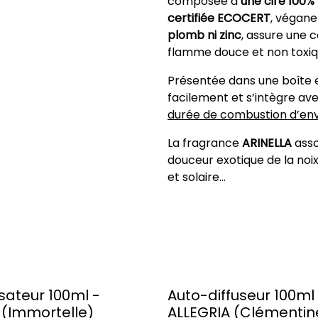
composée d’
une cire 100%
certifiée ECOCERT
, végane
plomb ni zinc
, assure une 
flamme douce et non toxiq
Présentée dans une boîte e
facilement et s’intègre ave
durée de combustion d’env
La fragrance
ARINELLA
asso
douceur exotique de la no
et solaire...
sateur 100ml -
Auto-diffuseur 100ml
(Immortelle)
ALLEGRIA (Clémentin