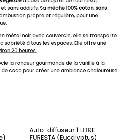
 végétale
à base de soja et de tournesol,
 et sans additifs. Sa
mèche 100% coton, sans
combustion propre et régulière, pour une
ue.
n métal noir avec couvercle, elle se transporte
c sobriété à tous les espaces. Elle offre
une
iron 20 heures.
cie la rondeur gourmande de la vanille à la
ix de coco pour créer une ambiance chaleureuse
 -
Auto-diffuseur 1 LITRE -
e)
FURESTA (Eucalyptus)