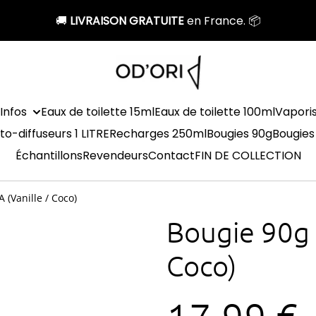
🚚
LIVRAISON GRATUITE
en France. 📦
Infos
Eaux de toilette 15ml
Eaux de toilette 100ml
Vapori
to-diffuseurs 1 LITRE
Recharges 250ml
Bougies 90g
Bougies
Échantillons
Revendeurs
Contact
FIN DE COLLECTION
 (Vanille / Coco)
Bougie 90g 
Coco)