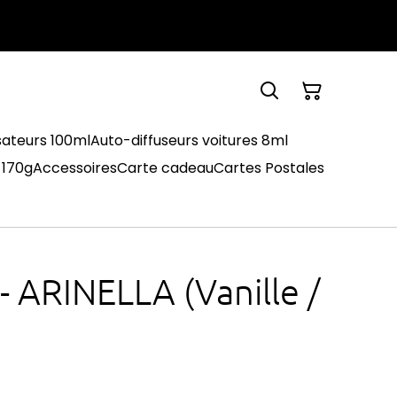
sateurs 100ml
Auto-diffuseurs voitures 8ml
 170g
Accessoires
Carte cadeau
Cartes Postales
- ARINELLA (Vanille /