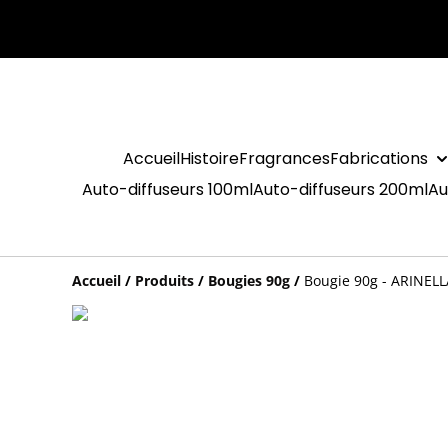
Accueil
Histoire
Fragrances
Fabrications
Auto-diffuseurs 100ml
Auto-diffuseurs 200ml
Au
Accueil
/
Produits
/
Bougies 90g
/
Bougie 90g - ARINELLA