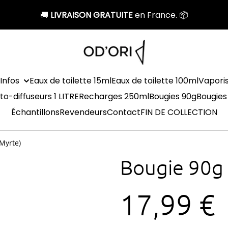
🚚
LIVRAISON GRATUITE
en France. 📦
Infos
Eaux de toilette 15ml
Eaux de toilette 100ml
Vapori
to-diffuseurs 1 LITRE
Recharges 250ml
Bougies 90g
Bougies
Échantillons
Revendeurs
Contact
FIN DE COLLECTION
Myrte)
Bougie 90g 
17,99 €