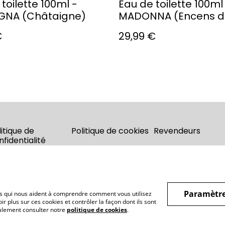
toilette 100ml -
Eau de toilette 100ml
GNA (Châtaigne)
MADONNA (Encens d'
€
29,99 €
litique de
Politique de cookies
Revendeurs
nfidentialité
Paramètre
hiers qui nous aident à comprendre comment vous utilisez
r plus sur ces cookies et contrôler la façon dont ils sont
galement consulter notre
politique de cookies
.