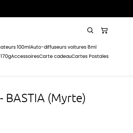
sateurs 100ml
Auto-diffuseurs voitures 8ml
 170g
Accessoires
Carte cadeau
Cartes Postales
- BASTIA (Myrte)