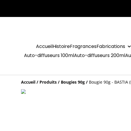
Accueil
Histoire
Fragrances
Fabrications
Auto-diffuseurs 100ml
Auto-diffuseurs 200ml
Au
Accueil
/
Produits
/
Bougies 90g
/
Bougie 90g - BASTIA (