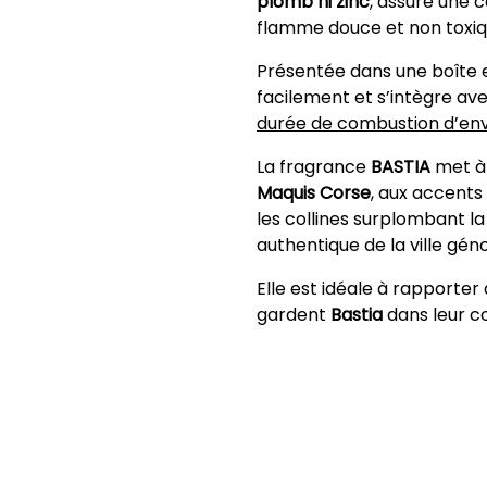
plomb ni zinc
, assure une 
flamme douce et non toxiq
Présentée dans une boîte e
facilement et s’intègre ave
durée de combustion d’env
La fragrance
BASTIA
met à 
Maquis Corse
, aux accents
les collines surplombant la
authentique de la ville géno
Elle est idéale à rapporter 
gardent
Bastia
dans leur cœ