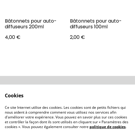
Bâtonnets pour auto-
Bâtonnets pour auto-
diffuseurs 200ml
diffuseurs 100ml
4,00 €
2,00 €
Conditions
Politique de
Cookies
confidentialité
Politique de cookies
Revendeurs
Ce site Internet utilise des cookies. Les cookies sont de petits fichiers qui
Contactez-nous
nous aident à comprendre comment vous utilisez nos services afin
d'améliorer votre expérience. Vous pouvez en savoir plus sur ces cookies
et contrôler la façon dont ils sont utilisés en cliquant sur « Paramètres des
cookies ». Vous pouvez également consulter notre
politique de cookies
.