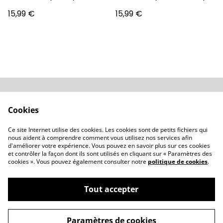
Bergamote)
15,99 €
15,99 €
Conditions
Politique de
Cookies
confidentialité
Politique de cookies
Revendeurs
Ce site Internet utilise des cookies. Les cookies sont de petits fichiers qui
Contactez-nous
nous aident à comprendre comment vous utilisez nos services afin
d'améliorer votre expérience. Vous pouvez en savoir plus sur ces cookies
et contrôler la façon dont ils sont utilisés en cliquant sur « Paramètres des
cookies ». Vous pouvez également consulter notre
politique de cookies
.
Tout accepter
©
2026
OD'ORI - Parfumerie artisanale Corse
Paramètres de cookies