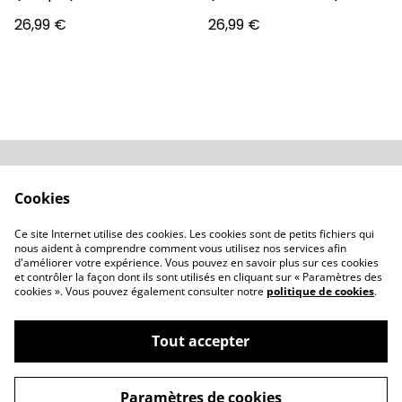
26,99 €
26,99 €
Conditions
Politique de
Cookies
confidentialité
Politique de cookies
Revendeurs
Ce site Internet utilise des cookies. Les cookies sont de petits fichiers qui
Contactez-nous
nous aident à comprendre comment vous utilisez nos services afin
d'améliorer votre expérience. Vous pouvez en savoir plus sur ces cookies
et contrôler la façon dont ils sont utilisés en cliquant sur « Paramètres des
cookies ». Vous pouvez également consulter notre
politique de cookies
.
Tout accepter
©
2026
OD'ORI - Parfumerie artisanale Corse
Paramètres de cookies