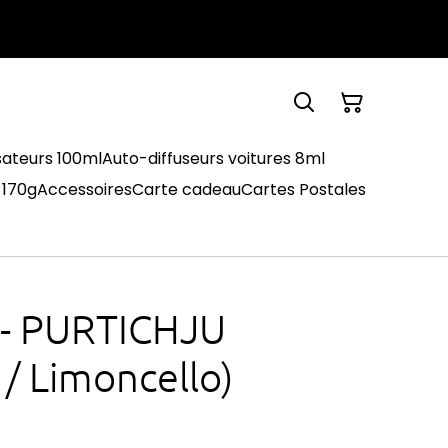
sateurs 100ml
Auto-diffuseurs voitures 8ml
 170g
Accessoires
Carte cadeau
Cartes Postales
 - PURTICHJU
 / Limoncello)