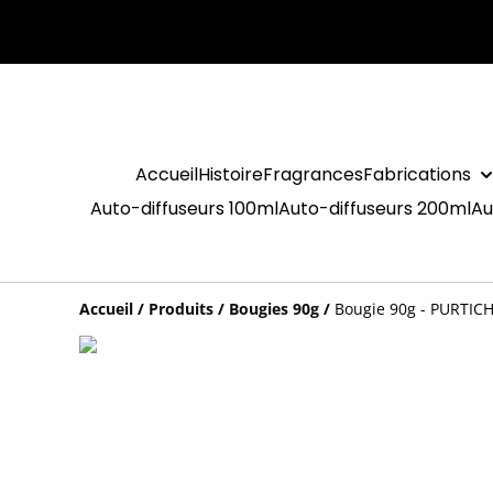
Accueil
Histoire
Fragrances
Fabrications
Auto-diffuseurs 100ml
Auto-diffuseurs 200ml
Au
Accueil
/
Produits
/
Bougies 90g
/
Bougie 90g - PURTICHJ