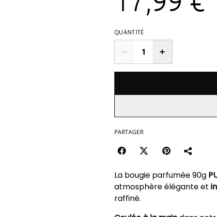
17,99 €
QUANTITÉ
PARTAGER
La bougie parfumée 90g
PU
atmosphère élégante et
i
raffiné.