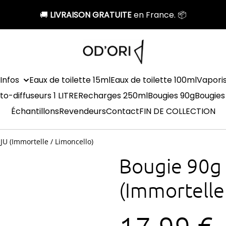
🚚
LIVRAISON GRATUITE
en France. 📦
Infos
Eaux de toilette 15ml
Eaux de toilette 100ml
Vapori
to-diffuseurs 1 LITRE
Recharges 250ml
Bougies 90g
Bougies
Échantillons
Revendeurs
Contact
FIN DE COLLECTION
U (Immortelle / Limoncello)
Bougie 90g
(Immortelle