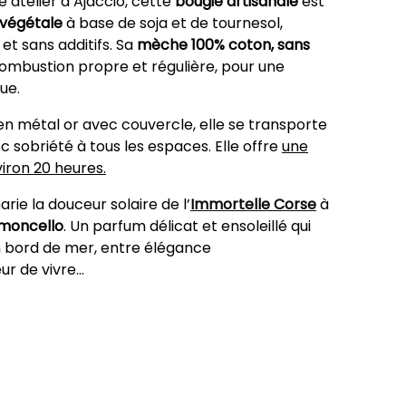
 atelier à Ajaccio, cette
bougie artisanale
est
 végétale
à base de soja et de tournesol,
 et sans additifs. Sa
mèche 100% coton, sans
combustion propre et régulière, pour une
ue.
n métal or avec couvercle, elle se transporte
c sobriété à tous les espaces. Elle offre
une
iron 20 heures.
rie la douceur solaire de l’
Immortelle Corse
à
imoncello
. Un parfum délicat et ensoleillé qui
n bord de mer, entre élégance
 de vivre...