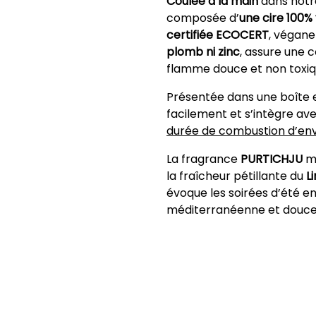
Coulée à la main
dans notre
composée d’
une cire 100%
certifiée ECOCERT
, végane
plomb ni zinc
, assure une 
flamme douce et non toxiq
Présentée dans une boîte e
facilement et s’intègre ave
durée de combustion d’env
La fragrance
PURTICHJU
ma
la fraîcheur pétillante du
L
évoque les soirées d’été e
méditerranéenne et douceur