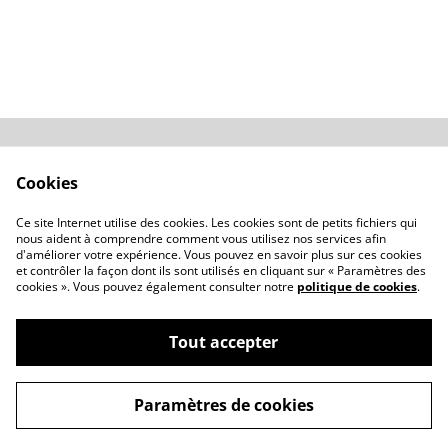
Conditions
Politique de
Cookies
confidentialité
Politique de cookies
Revendeurs
Ce site Internet utilise des cookies. Les cookies sont de petits fichiers qui
Contactez-nous
nous aident à comprendre comment vous utilisez nos services afin
d'améliorer votre expérience. Vous pouvez en savoir plus sur ces cookies
et contrôler la façon dont ils sont utilisés en cliquant sur « Paramètres des
cookies ». Vous pouvez également consulter notre
politique de cookies
.
Tout accepter
©
2026
OD'ORI - Parfumerie artisanale Corse
Paramètres de cookies
powered by