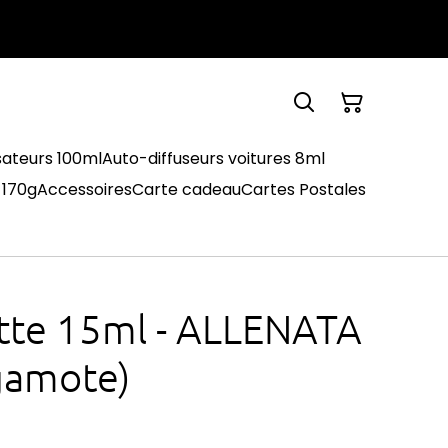
sateurs 100ml
Auto-diffuseurs voitures 8ml
 170g
Accessoires
Carte cadeau
Cartes Postales
ette 15ml - ALLENATA
gamote)