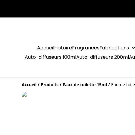
Accueil
Histoire
Fragrances
Fabrications
Auto-diffuseurs 100ml
Auto-diffuseurs 200ml
Au
Accueil
/
Produits
/
Eaux de toilette 15ml
/
Eau de toil