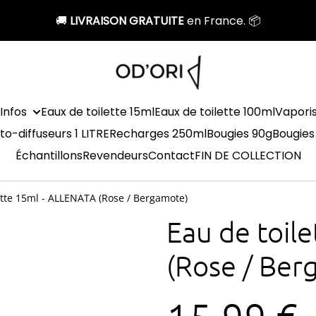
🚚
LIVRAISON GRATUITE
en France. 📦
Infos
Eaux de toilette 15ml
Eaux de toilette 100ml
Vapori
to-diffuseurs 1 LITRE
Recharges 250ml
Bougies 90g
Bougies
Échantillons
Revendeurs
Contact
FIN DE COLLECTION
ette 15ml - ALLENATA (Rose / Bergamote)
Eau de toil
(Rose / Ber