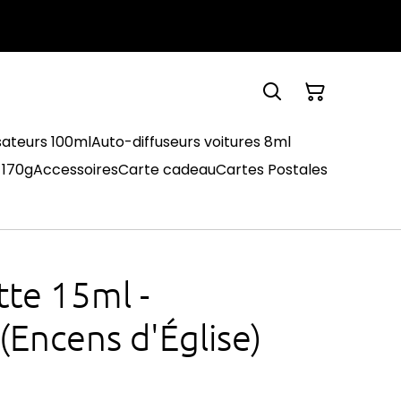
sateurs 100ml
Auto-diffuseurs voitures 8ml
 170g
Accessoires
Carte cadeau
Cartes Postales
tte 15ml -
ncens d'Église)