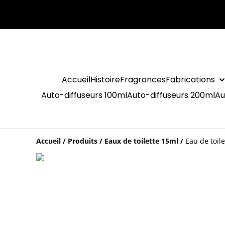
Accueil
Histoire
Fragrances
Fabrications
Auto-diffuseurs 100ml
Auto-diffuseurs 200ml
Au
Accueil
/
Produits
/
Eaux de toilette 15ml
/
Eau de toil