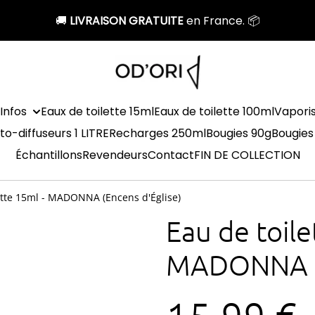
🚚
LIVRAISON GRATUITE
en France. 📦
Infos
Eaux de toilette 15ml
Eaux de toilette 100ml
Vapori
to-diffuseurs 1 LITRE
Recharges 250ml
Bougies 90g
Bougies
Échantillons
Revendeurs
Contact
FIN DE COLLECTION
ette 15ml - MADONNA (Encens d'Église)
Eau de toile
MADONNA (E