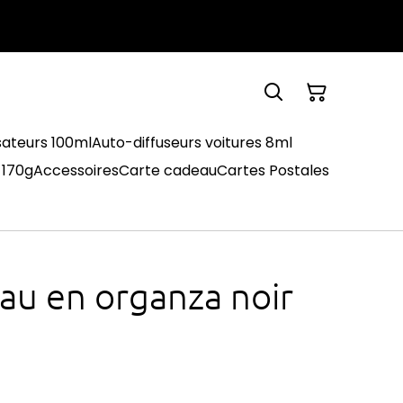
sateurs 100ml
Auto-diffuseurs voitures 8ml
 170g
Accessoires
Carte cadeau
Cartes Postales
au en organza noir