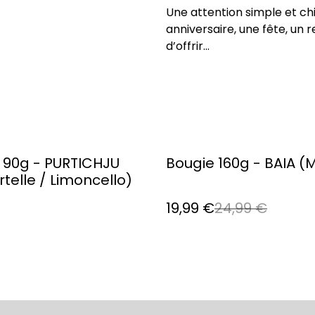
Une attention simple et chic
anniversaire, une fête, un
d’offrir...
%
 90g - PURTICHJU
Bougie 160g - BAIA (
telle / Limoncello)
19,99 €
24,99 €