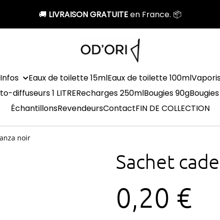
🚚
LIVRAISON GRATUITE
en France. 📦
Infos
Eaux de toilette 15ml
Eaux de toilette 100ml
Vapori
to-diffuseurs 1 LITRE
Recharges 250ml
Bougies 90g
Bougies
Échantillons
Revendeurs
Contact
FIN DE COLLECTION
anza noir
Sachet cade
0,20 €