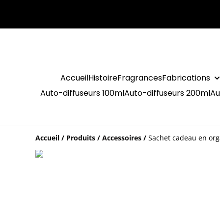
Accueil
Histoire
Fragrances
Fabrications
Auto-diffuseurs 100ml
Auto-diffuseurs 200ml
Au
Accueil
/
Produits
/
Accessoires
/
Sachet cadeau en org