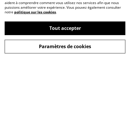
aident à comprendre comment vous utilisez nos services afin que nous
puissions améliorer votre expérience. Vous pouvez également consulter
notre
politique sur les cookies
.
Tout accepter
Conditions
Politique de
confidentialité
Paramètres de cookies
Politique de cookies
Revendeurs
Contactez-nous
© 2026
OD'ORI - Parfumerie artisanale Corse
powered by