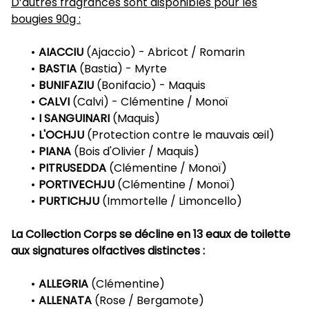
D’autres fragrances sont disponibles pour les
bougies 90g :
AIACCIU
(Ajaccio) - Abricot / Romarin
BASTIA
(Bastia) - Myrte
BUNIFAZIU
(Bonifacio) - Maquis
CALVI
(Calvi) - Clémentine / Monoï
I SANGUINARI
(Maquis)
L'OCHJU
(Protection contre le mauvais œil)
PIANA
(Bois d'Olivier / Maquis)
PITRUSEDDA
(Clémentine / Monoï)
PORTIVECHJU
(Clémentine / Monoï)
PURTICHJU
(Immortelle / Limoncello)
La Collection Corps se décline en 13 eaux de toilette
aux signatures olfactives distinctes :
ALLEGRIA
(Clémentine)
ALLENATA
(Rose / Bergamote)